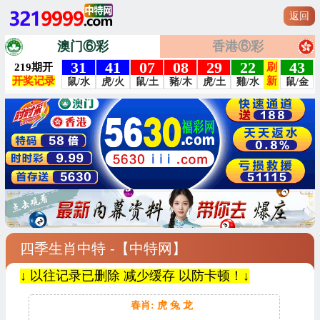
返回
澳门⑥彩
香港⑥彩