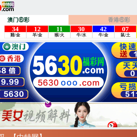
澳门⑥彩
香港⑥彩