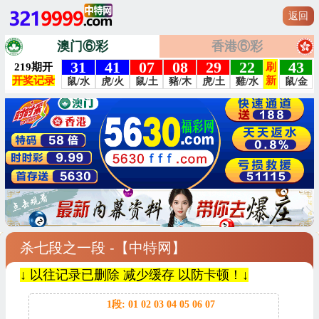
返回
澳门⑥彩
香港⑥彩