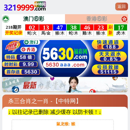
返回
澳门⑥彩
香港⑥彩