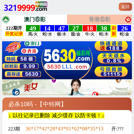
返回
澳门⑥彩
香港⑥彩