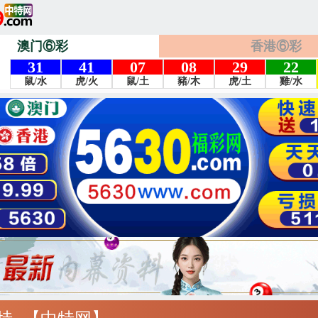
澳门⑥彩
香港⑥彩