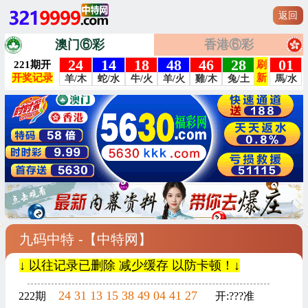
返回
澳门⑥彩
香港⑥彩